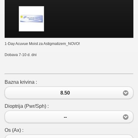
1-Day Acuvue Moist za Astigmatizem_NOVO!
Dobava 7-10 d. dni
Bazna krivina :
8.50
Dioptrija (Pwr/Sph) :
--
Os (Ax) :