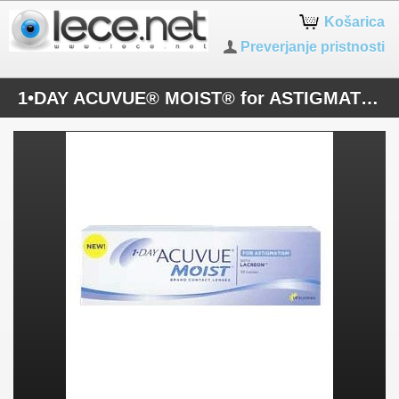
Košarica
Preverjanje pristnosti
1•DAY ACUVUE® MOIST® for ASTIGMATISM (30 leč)