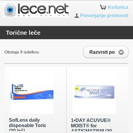
Košarica
Preverjanje pristnosti
Torične leče
Razvrsti po
Obstaja 9 izdelkov.
SofLens daily
1•DAY ACUVUE®
disposable Toric
MOIST® for
(30 leč)
ASTIGMATISM (30