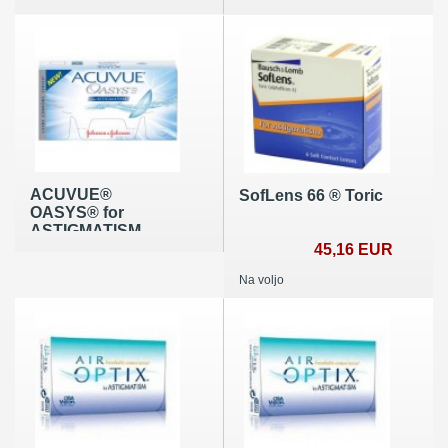
leč)
ACUVUE®
SofLens 66 ® Toric
OASYS® for
ASTIGMATISM
45,16 EUR
Na voljo