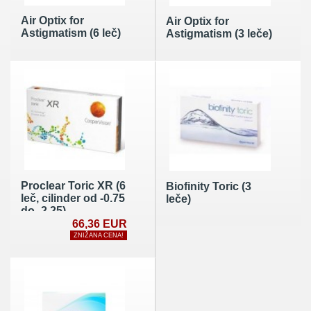
Air Optix for
Air Optix for
Astigmatism (6 leč)
Astigmatism (3 leče)
Proclear Toric XR (6
Biofinity Toric (3
leč, cilinder od -0.75
leče)
do -2.25)
66,36 EUR
ZNIŽANA CENA!